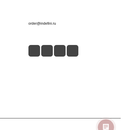
Контакты
+7 (495) 660-50-80
order@indefini.ru
г. Москва, Рязанский проспект, 3Б