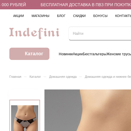
00 РУБЛЕЙ
БЕСПЛАТНАЯ ДОСТАВКА В ПВЗ ПРИ ПОКУПКЕ О
АКЦИИ
МАГАЗИНЫ
БЛОГ
СКИДКИ
БОНУСЫ
КОНТАКТ
Каталог
Новинки
Акции
Бюстгальтеры
Женские трус
–
–
–
Главная
Каталог
Домашняя одежда
Домашняя одежда и нижнее б