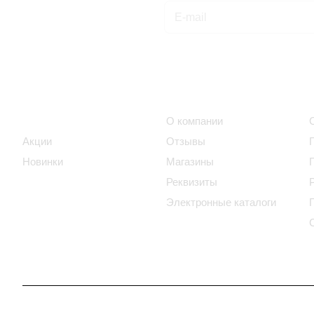
Подписаться
на новости и акции
Интернет-магазин
Компания
Каталог
О компании
Акции
Отзывы
Новинки
Магазины
Реквизиты
Электронные каталоги