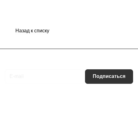
Назад к списку
Подписаться
на новости и акции
Подписаться
Интернет-магазин
Компания
Информация
Помощь