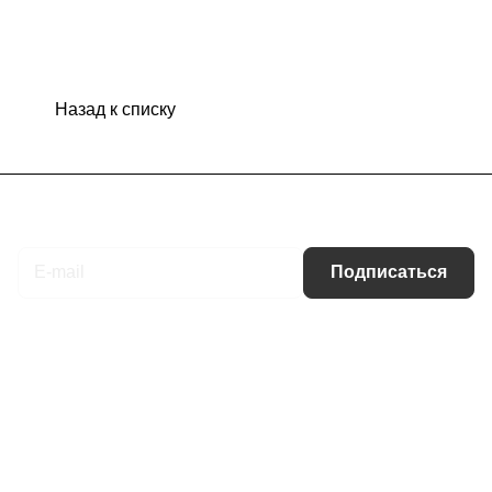
Назад к списку
Подписаться
на новости и акции
Подписаться
Интернет-магазин
Компания
Информация
Помощь