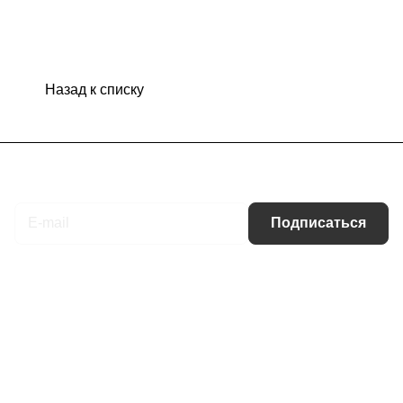
Назад к списку
Подписаться
на новости и акции
Подписаться
Интернет-магазин
Компания
Информация
Помощь