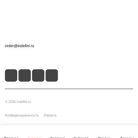
Информация
Помощь
Контакты
+7 (495) 660-50-80
order@indefini.ru
г. Москва, Рязанский проспект, 3Б
© 2026 Indefini.ru
Конфиденциальность
Оферта