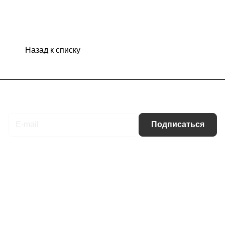
Назад к списку
Подписаться
на новости и акции
Подписаться
Интернет-магазин
Компания
Информация
Помощь