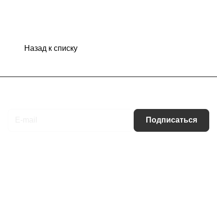
Назад к списку
Подписаться
на новости и акции
Подписаться
Интернет-магазин
Компания
Информация
Помощь