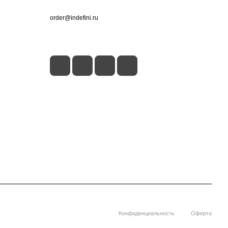
+7 (495) 660-50-80
order@indefini.ru
г. Москва, Рязанский проспект, 3Б
Конфиденциальность
Оферта