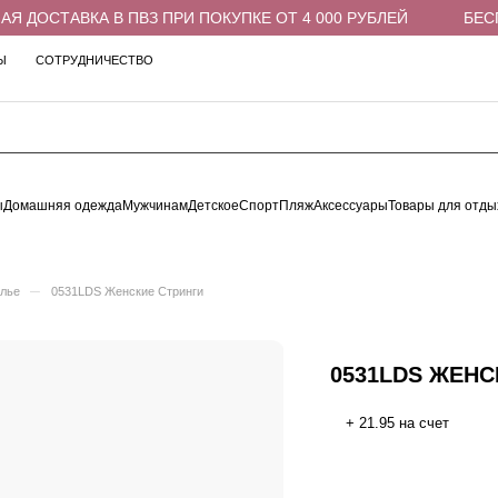
 ДОСТАВКА В ПВЗ ПРИ ПОКУПКЕ ОТ 4 000 РУБЛЕЙ
БЕСПЛ
Ы
СОТРУДНИЧЕСТВО
ы
Домашняя одежда
Мужчинам
Детское
Спорт
Пляж
Аксессуары
Товары для отды
–
елье
0531LDS Женские Стринги
0531LDS ЖЕНС
+ 21.95 на счет