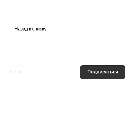
Назад к списку
Подписаться
на новости и акции
Подписаться
Интернет-магазин
Компания
Информация
Помощь