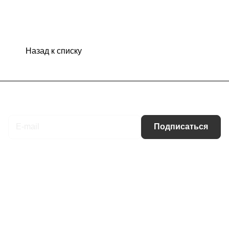
Назад к списку
Подписаться
на новости и акции
Подписаться
Интернет-магазин
Компания
Информация
Помощь