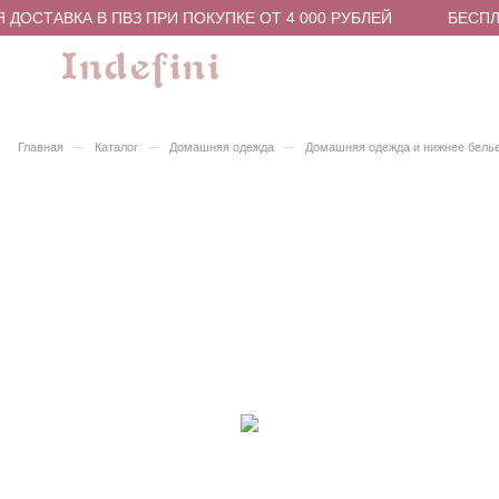
ДОСТАВКА В ПВЗ ПРИ ПОКУПКЕ ОТ 4 000 РУБЛЕЙ
БЕСПЛА
–
–
–
Главная
Каталог
Домашняя одежда
Домашняя одежда и нижнее бель