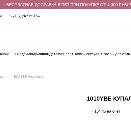
БЕСПЛАТНАЯ ДОСТАВКА В ПВЗ ПРИ ПОКУПКЕ ОТ 4 000 РУБЛЕЙ
Ы
СОТРУДНИЧЕСТВО
ы
Домашняя одежда
Мужчинам
Детское
Спорт
Пляж
Аксессуары
Товары для отды
–
елье
1010YBE Купальник
1010YBE КУПА
+ 154.45 на счет