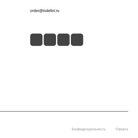
+7 (495) 660-50-80
order@indefini.ru
г. Москва, Рязанский проспект, 3Б
Конфиденциальность
Оферта