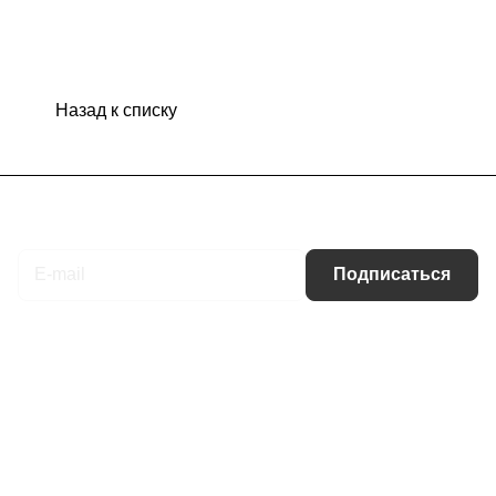
Назад к списку
Подписаться
на новости и акции
Подписаться
Интернет-магазин
Компания
Информация
Помощь