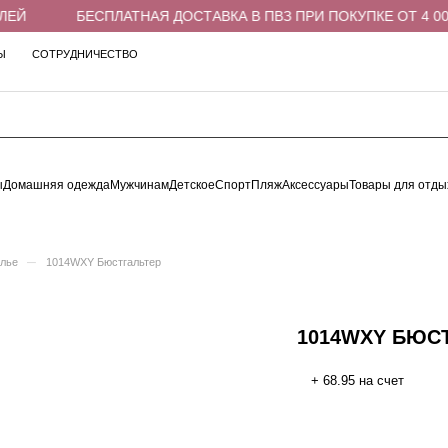
ЕЙ
БЕСПЛАТНАЯ ДОСТАВКА В ПВЗ ПРИ ПОКУПКЕ ОТ 4 000
Ы
СОТРУДНИЧЕСТВО
ы
Домашняя одежда
Мужчинам
Детское
Спорт
Пляж
Аксессуары
Товары для отды
–
елье
1014WXY Бюстгальтер
1014WXY БЮС
+ 68.95 на счет