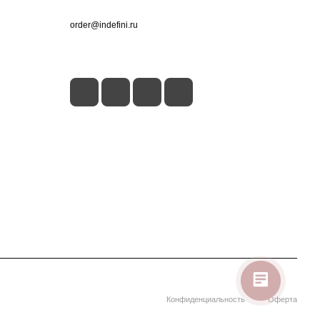
+7 (495) 660-50-80
order@indefini.ru
г. Москва, Рязанский проспект, 3Б
Конфиденциальность
Оферта