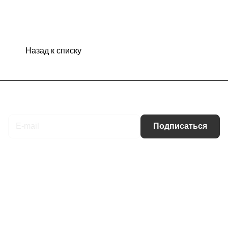
Назад к списку
Подписаться
на новости и акции
Подписаться
Интернет-магазин
Компания
Информация
Помощь