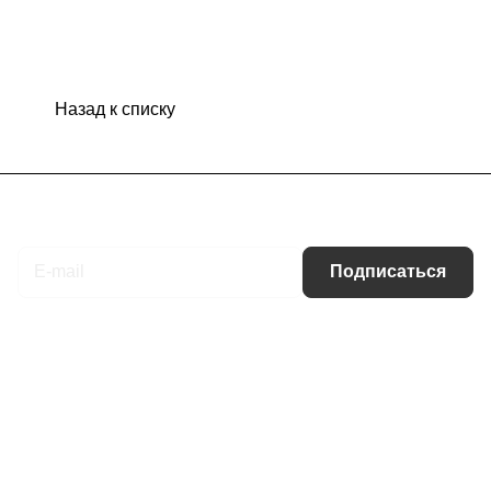
Назад к списку
Подписаться
на новости и акции
Подписаться
Интернет-магазин
Компания
Информация
Помощь