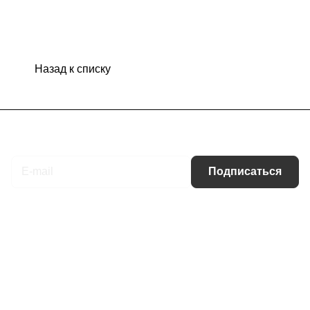
Назад к списку
Подписаться
на новости и акции
Подписаться
Интернет-магазин
Компания
Информация
Помощь