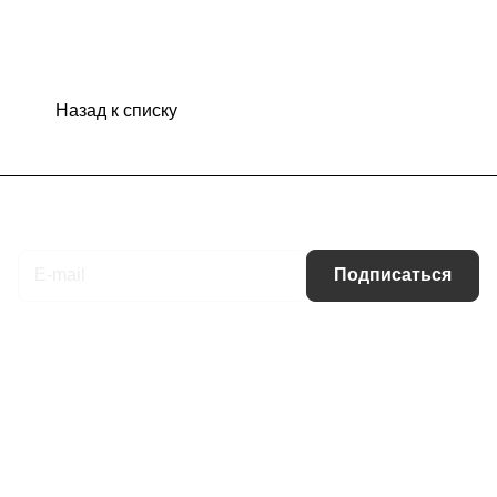
Назад к списку
Подписаться
на новости и акции
Подписаться
Интернет-магазин
Компания
Информация
Помощь