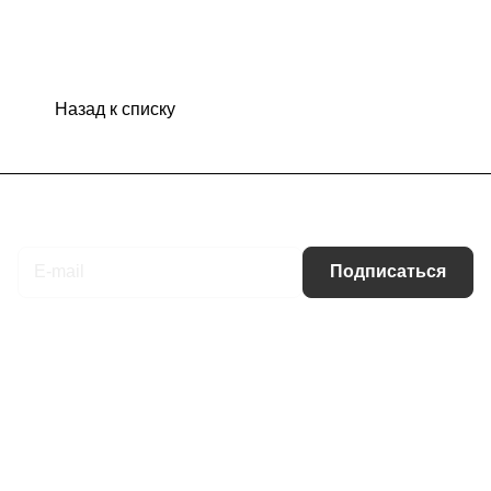
Назад к списку
Подписаться
на новости и акции
Подписаться
Интернет-магазин
Компания
Информация
Помощь