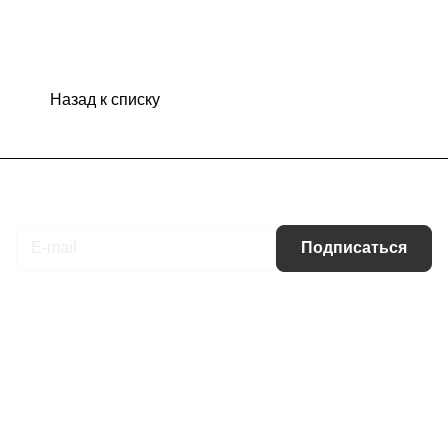
Назад к списку
Подписаться
на новости и акции
Подписаться
Интернет-магазин
Компания
Информация
Помощь