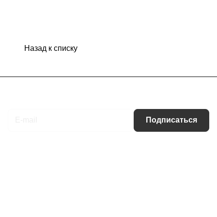
Назад к списку
Подписаться
на новости и акции
Подписаться
Интернет-магазин
Компания
Информация
Помощь