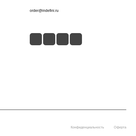
+7 (495) 660-50-80
order@indefini.ru
г. Москва, Рязанский проспект, 3Б
Конфиденциальность
Оферта