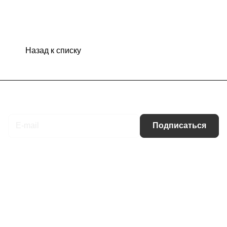
Назад к списку
Подписаться
на новости и акции
Подписаться
Интернет-магазин
Компания
Информация
Помощь