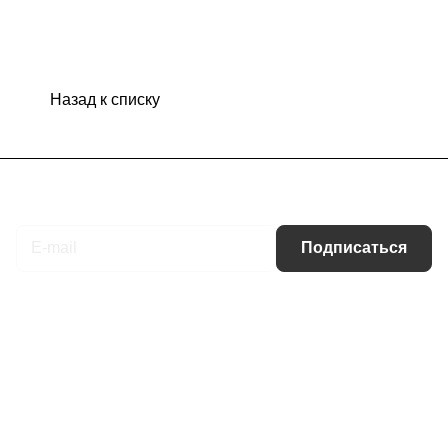
Назад к списку
Подписаться
на новости и акции
Подписаться
Интернет-магазин
Компания
Информация
Помощь