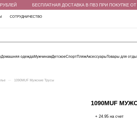
УБЛЕЙ
БЕСПЛАТНАЯ ДОСТАВКА В ПВЗ ПРИ ПОКУПКЕ ОТ 4 
Ы
СОТРУДНИЧЕСТВО
ы
Домашняя одежда
Мужчинам
Детское
Спорт
Пляж
Аксессуары
Товары для отды
–
елье
1090MUF Мужские Трусы
1090MUF МУЖ
+ 24.95 на счет