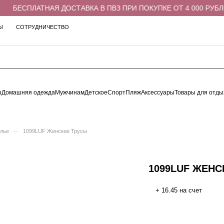
БЕСПЛАТНАЯ ДОСТАВКА В ПВЗ ПРИ ПОКУПКЕ ОТ 4 000 РУБЛЕ
Ы
СОТРУДНИЧЕСТВО
ы
Домашняя одежда
Мужчинам
Детское
Спорт
Пляж
Аксессуары
Товары для отды
–
елье
1099LUF Женские Трусы
1099LUF ЖЕНС
+ 16.45 на счет