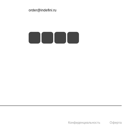
+7 (495) 660-50-80
order@indefini.ru
г. Москва, Рязанский проспект, 3Б
Конфиденциальность
Оферта