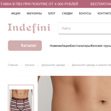
А В ПВЗ ПРИ ПОКУПКЕ ОТ 4 000 РУБЛЕЙ
БЕСПЛАТНАЯ ДО
АКЦИИ
МАГАЗИНЫ
БЛОГ
СКИДКИ
БОНУСЫ
КОНТАКТ
Каталог
Новинки
Акции
Бюстгальтеры
Женские трус
–
–
–
Главная
Каталог
Домашняя одежда
Домашняя одежда и нижнее б