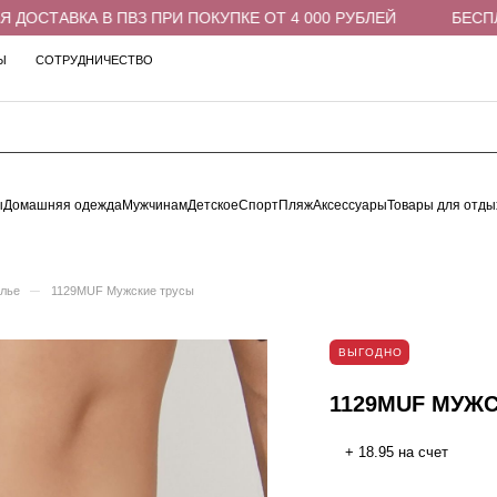
СТАВКА В ПВЗ ПРИ ПОКУПКЕ ОТ 4 000 РУБЛЕЙ
БЕСПЛАТН
Ы
СОТРУДНИЧЕСТВО
ы
Домашняя одежда
Мужчинам
Детское
Спорт
Пляж
Аксессуары
Товары для отды
–
елье
1129MUF Мужские трусы
ВЫГОДНО
1129MUF МУЖ
+ 18.95 на счет