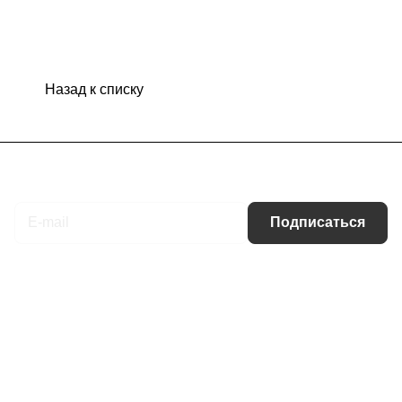
Назад к списку
Подписаться
на новости и акции
Подписаться
Интернет-магазин
Компания
Информация
Помощь