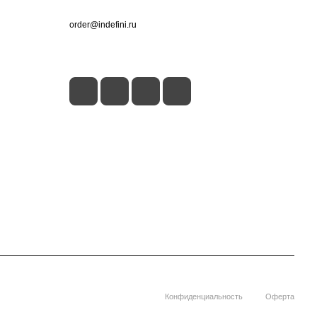
+7 (495) 660-50-80
order@indefini.ru
г. Москва, Рязанский проспект, 3Б
Конфиденциальность
Оферта