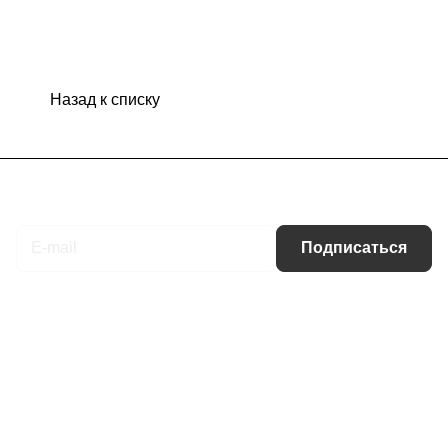
Назад к списку
Подписаться
на новости и акции
Подписаться
Интернет-магазин
Компания
Информация
Помощь