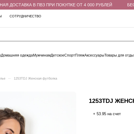
Я ДОСТАВКА В ПВЗ ПРИ ПОКУПКЕ ОТ 4 000 РУБЛЕЙ
БЕСП
Ы
СОТРУДНИЧЕСТВО
ы
Домашняя одежда
Мужчинам
Детское
Спорт
Пляж
Аксессуары
Товары для отды
–
елье
1253TDJ Женская футболка
1253TDJ ЖЕНС
+ 53.95 на счет