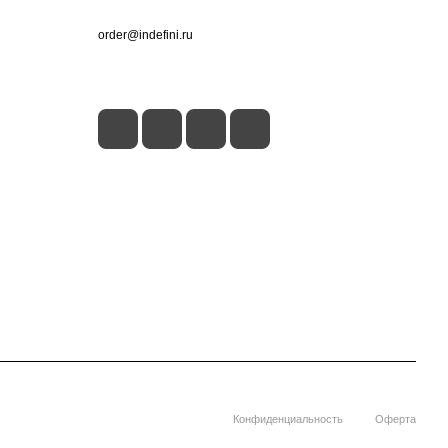
+7 (495) 660-50-80
order@indefini.ru
г. Москва, Рязанский проспект, 3Б
Конфиденциальность
Оферта