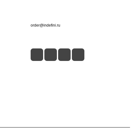
Контакты
+7 (495) 660-50-80
order@indefini.ru
г. Москва, Рязанский проспект, 3Б