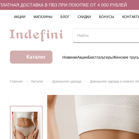
ТНАЯ ДОСТАВКА В ПВЗ ПРИ ПОКУПКЕ ОТ 4 000 РУБЛЕЙ
Б
АКЦИИ
МАГАЗИНЫ
БЛОГ
СКИДКИ
БОНУСЫ
КОНТАКТ
Каталог
Новинки
Акции
Бюстгальтеры
Женские трус
–
–
–
Главная
Каталог
Домашняя одежда
Домашняя одежда и нижнее б