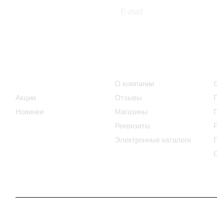
Подписаться
на новости и акции
Интернет-магазин
Компания
Каталог
О компании
Акции
Отзывы
Новинки
Магазины
Реквизиты
Электронные каталоги