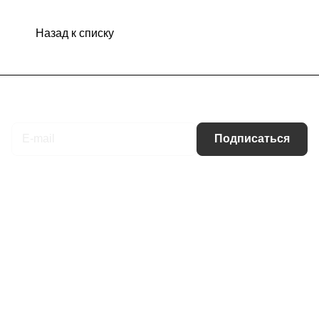
Назад к списку
Подписаться
на новости и акции
Подписаться
Интернет-магазин
Компания
Информация
Помощь
Контакты
+7 (495) 660-50-80