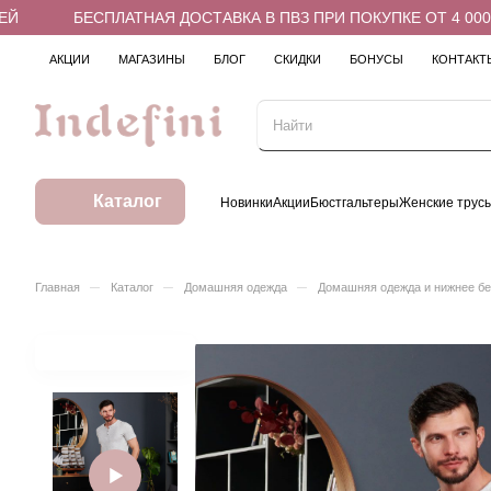
БЕСПЛАТНАЯ ДОСТАВКА В ПВЗ ПРИ ПОКУПКЕ ОТ 4 000 РУ
АКЦИИ
МАГАЗИНЫ
БЛОГ
СКИДКИ
БОНУСЫ
КОНТАКТ
Каталог
Новинки
Акции
Бюстгальтеры
Женские трус
–
–
–
Главная
Каталог
Домашняя одежда
Домашняя одежда и нижнее б