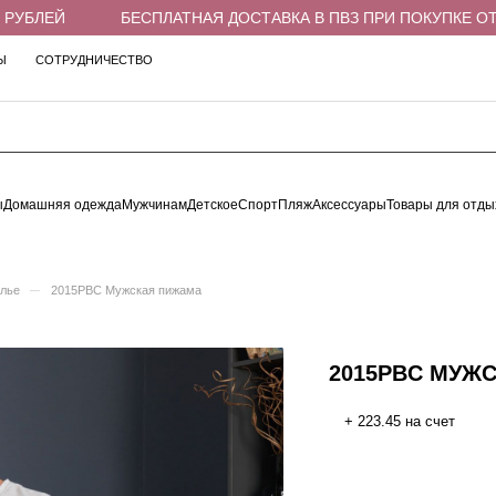
БЛЕЙ
БЕСПЛАТНАЯ ДОСТАВКА В ПВЗ ПРИ ПОКУПКЕ ОТ 4 
Ы
СОТРУДНИЧЕСТВО
ы
Домашняя одежда
Мужчинам
Детское
Спорт
Пляж
Аксессуары
Товары для отды
–
елье
2015PBC Мужская пижама
2015PBC МУЖ
+ 223.45 на счет