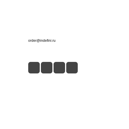
Контакты
+7 (495) 660-50-80
order@indefini.ru
г. Москва, Рязанский проспект, 3Б