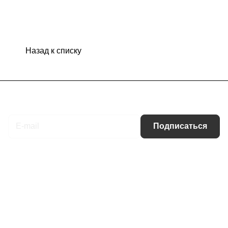
Назад к списку
Подписаться
на новости и акции
Подписаться
Интернет-магазин
Компания
Информация
Помощь