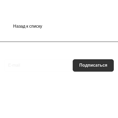
Назад к списку
Подписаться
на новости и акции
Подписаться
Интернет-магазин
Компания
Информация
Помощь