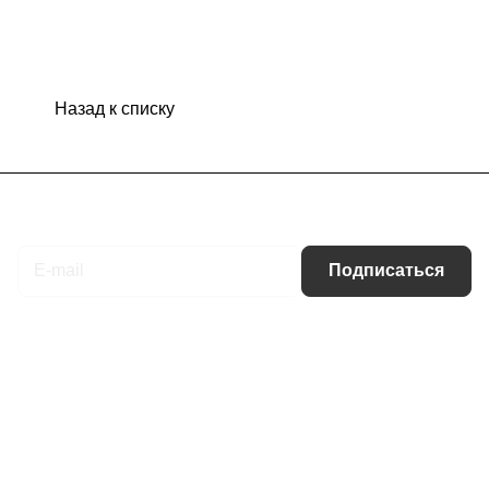
Назад к списку
Подписаться
на новости и акции
Подписаться
Интернет-магазин
Компания
Информация
Помощь