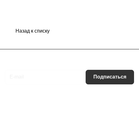
Назад к списку
Подписаться
на новости и акции
Подписаться
Интернет-магазин
Компания
Информация
Помощь