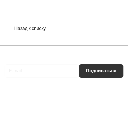
Назад к списку
Подписаться
на новости и акции
Подписаться
Интернет-магазин
Компания
Информация
Помощь