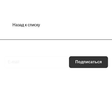
Назад к списку
Подписаться
на новости и акции
Подписаться
Интернет-магазин
Компания
Информация
Помощь