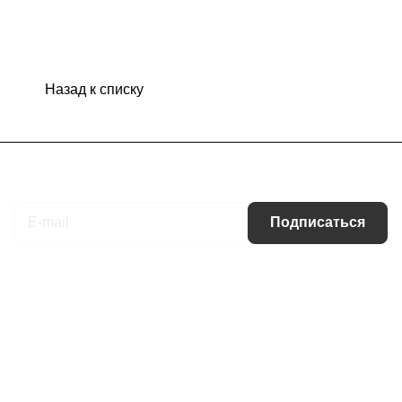
Назад к списку
Подписаться
на новости и акции
Подписаться
Интернет-магазин
Компания
Информация
Помощь