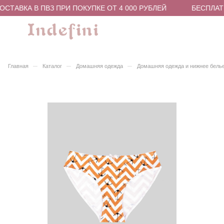
СТАВКА В ПВЗ ПРИ ПОКУПКЕ ОТ 4 000 РУБЛЕЙ
БЕСПЛАТН
–
–
–
Главная
Каталог
Домашняя одежда
Домашняя одежда и нижнее бель