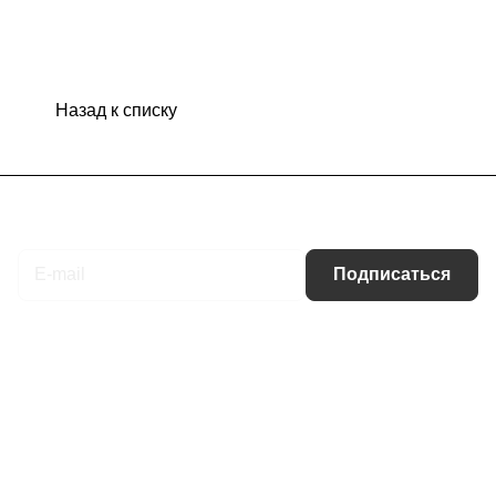
Назад к списку
Подписаться
на новости и акции
Подписаться
Интернет-магазин
Компания
Информация
Помощь