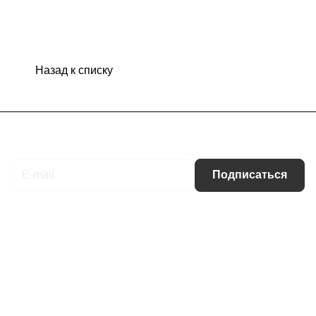
Назад к списку
Подписаться
на новости и акции
Подписаться
Интернет-магазин
Компания
Информация
Помощь