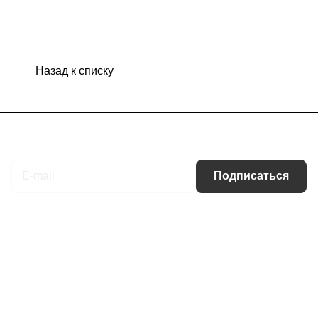
Назад к списку
Подписаться
на новости и акции
Подписаться
Интернет-магазин
Компания
Информация
Помощь