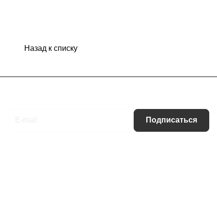
Назад к списку
Подписаться
на новости и акции
Подписаться
Интернет-магазин
Компания
Информация
Помощь