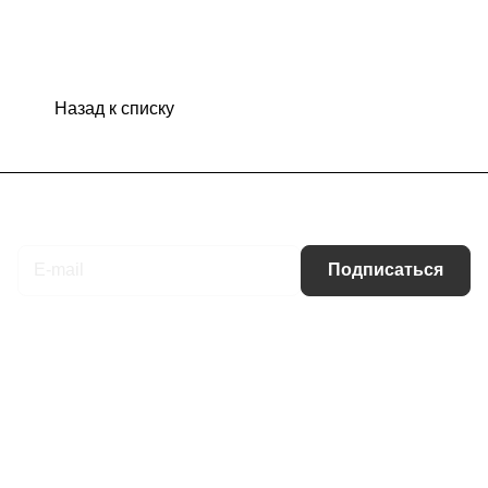
Назад к списку
Подписаться
на новости и акции
Подписаться
Интернет-магазин
Компания
Информация
Помощь