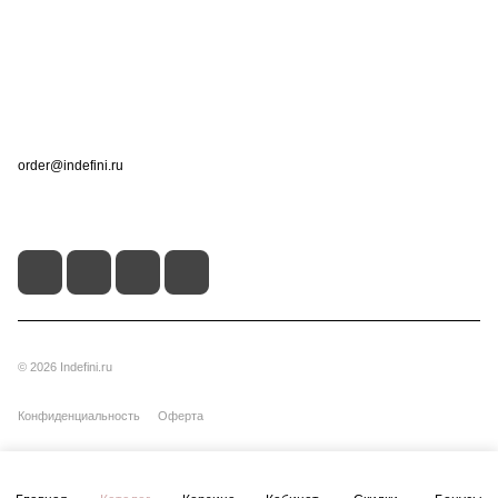
Информация
Помощь
Контакты
+7 (495) 660-50-80
order@indefini.ru
г. Москва, Рязанский проспект, 3Б
© 2026 Indefini.ru
Конфиденциальность
Оферта