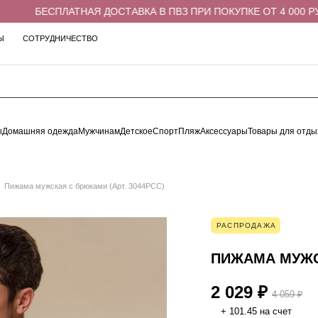
БЕСПЛАТНАЯ ДОСТАВКА В ПВЗ ПРИ ПОКУПКЕ ОТ 4 000 РУБЛ
Ы
СОТРУДНИЧЕСТВО
ы
Домашняя одежда
Мужчинам
Детское
Спорт
Пляж
Аксессуары
Товары для отды
Пижама мужская с брюками (Арт. 3044PCC)
РАСПРОДАЖА
ПИЖАМА МУЖСК
2 029 ₽
4 059 ₽
+ 101.45 на счет