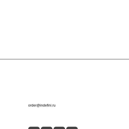
Контакты
+7 (495) 660-50-80
order@indefini.ru
г. Москва, Рязанский проспект, 3Б