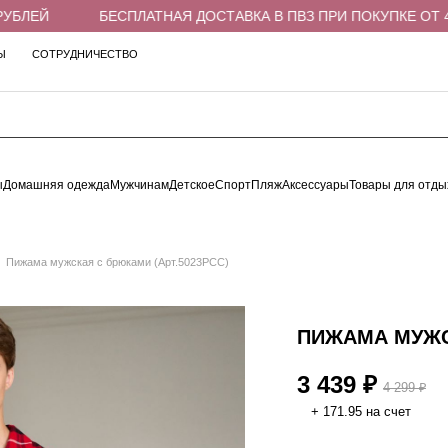
ЛЕЙ
БЕСПЛАТНАЯ ДОСТАВКА В ПВЗ ПРИ ПОКУПКЕ ОТ 4 00
Ы
СОТРУДНИЧЕСТВО
ы
Домашняя одежда
Мужчинам
Детское
Спорт
Пляж
Аксессуары
Товары для отды
Пижама мужская с брюками (Арт.5023PCC)
ПИЖАМА МУЖСК
3 439 ₽
4 299 ₽
+ 171.95 на счет