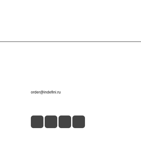
Контакты
+7 (495) 660-50-80
order@indefini.ru
г. Москва, Рязанский проспект, 3Б