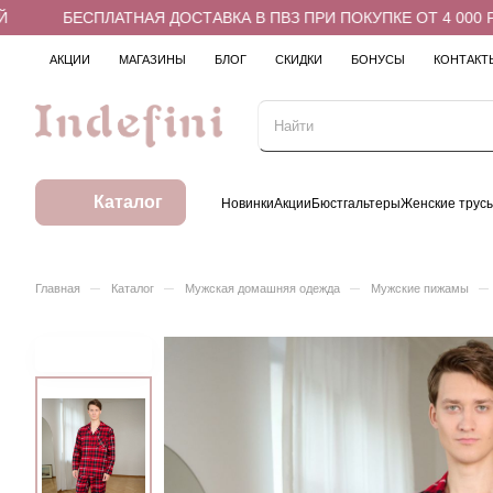
БЕСПЛАТНАЯ ДОСТАВКА В ПВЗ ПРИ ПОКУПКЕ ОТ 4 000 РУБ
АКЦИИ
МАГАЗИНЫ
БЛОГ
СКИДКИ
БОНУСЫ
КОНТАКТ
Каталог
Новинки
Акции
Бюстгальтеры
Женские трус
–
–
–
–
Главная
Каталог
Мужская домашняя одежда
Мужские пижамы