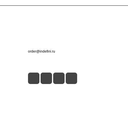
Контакты
+7 (495) 660-50-80
order@indefini.ru
г. Москва, Рязанский проспект, 3Б