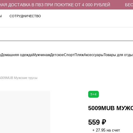
 ДОСТАВКА В ПВЗ ПРИ ПОКУПКЕ ОТ 4 000 РУБЛЕЙ
БЕСПЛ
Ы
СОТРУДНИЧЕСТВО
ы
Домашняя одежда
Мужчинам
Детское
Спорт
Пляж
Аксессуары
Товары для отды
5009MUB Мужские трусы
5=4
5009MUB МУЖ
559 ₽
+ 27.95 на счет