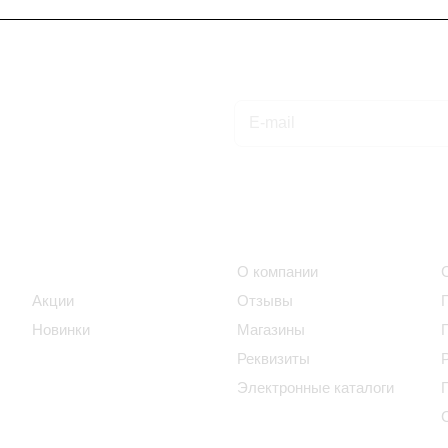
Подписаться
на новости и акции
Интернет-магазин
Компания
Каталог
О компании
Акции
Отзывы
Новинки
Магазины
Реквизиты
Электронные каталоги